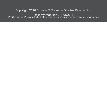
Copyright 2026 Cromos IT. Todos os Direitos Reservados.
Desenvolvido por CROMOS IT.
Políticas de Privacidade
Fale com nosso Suporte
Termos e Condições