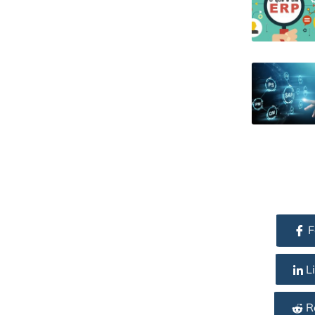
F
Li
R