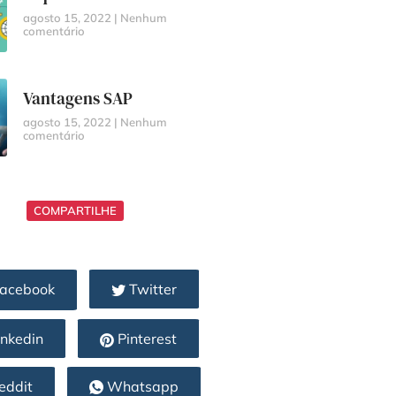
agosto 15, 2022
Nenhum
comentário
Vantagens SAP
agosto 15, 2022
Nenhum
comentário
COMPARTILHE
acebook
Twitter
nkedin
Pinterest
eddit
Whatsapp