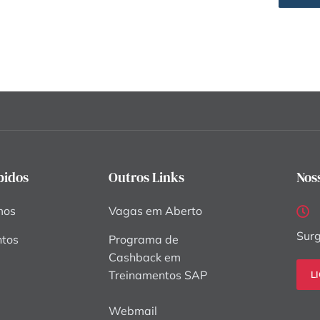
pidos
Outros Links
Nos
mos
Vagas em Aberto
Surg
ntos
Programa de
Cashback em
Treinamentos SAP
L
Webmail