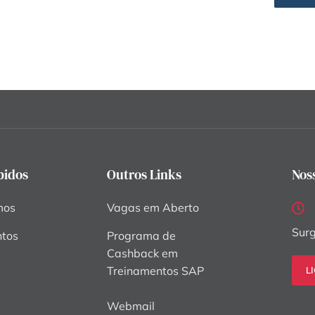
pidos
Outros Links
Nos
mos
Vagas em Aberto
Surg
ntos
Programa de
Cashback em
Treinamentos SAP
L
Webmail