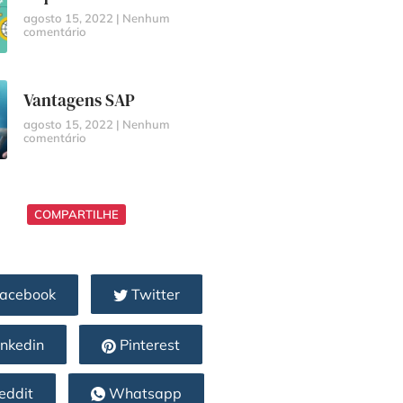
agosto 15, 2022
Nenhum
comentário
Vantagens SAP
agosto 15, 2022
Nenhum
comentário
COMPARTILHE
acebook
Twitter
nkedin
Pinterest
eddit
Whatsapp