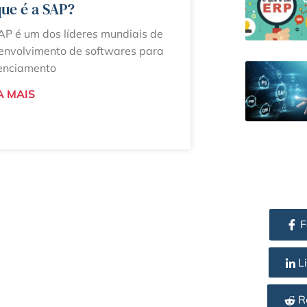
ue é a SAP?
AP é um dos líderes mundiais de
envolvimento de softwares para
enciamento
A MAIS
F
Li
R