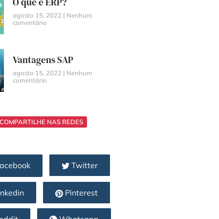
O que é ERP?
agosto 15, 2022
Nenhum
comentário
Vantagens SAP
agosto 15, 2022
Nenhum
comentário
COMPARTILHE NAS REDES
acebook
Twitter
nkedin
Pinterest
eddit
Whatsapp