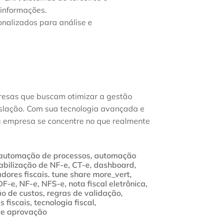
 informações.
onalizados para análise e
esas que buscam otimizar a gestão
gislação. Com sua tecnologia avançada e
a empresa se concentre no que realmente
automação de processos
,
automação
abilização de NF-e
,
CT-e
,
dashboard
,
adores fiscais. tune share more_vert
,
DF-e
,
NF-e
,
NFS-e
,
nota fiscal eletrônica
,
o de custos
,
regras de validação
,
s fiscais
,
tecnologia fiscal
,
de aprovação