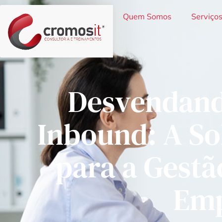
Quem Somos
Serviço
Desvendand
Inbound: A S
para a Gestã
Em