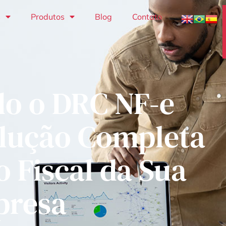
s
Produtos
Blog
Contato
o o DRC NF-e
olução Completa
o Fiscal da Sua
presa