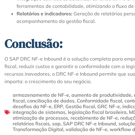
ferramentas de contabilidade, otimizando o fluxo de
Relatórios e indicadores:
Geração de relatórios pers
acompanhamento da gestão fiscal.
Conclusão:
O SAP DRC NF-e Inbound é a solução completa para empr
fiscal, reduzir custos e garantir a conformidade com a le
recursos inovadores, o DRC NF-e Inbound permite que su
importa: o crescimento do seu negócio.
armazenamento de NF-e
,
aumento de produtividade
,
fiscal
,
conciliação de dados
,
Conformidade fiscal
,
cont
desafios da NF-e
,
ERP
,
Gestão fiscal
,
GRC NF-e
,
indic
integração de sistemas
,
legislação fiscal brasileira
,
M
otimização de processos
,
recebimento de NF-e
,
reduçã
relatórios fiscais
,
sap
,
SAP DRC NF-e Inbound
,
soluçõe
Transformação Digital
,
validação de NF-e
,
workflow 