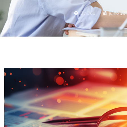
By
360
julho 10